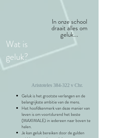
In onze school
draait alles om
geluk...
Wat is
geluk?
Aristoteles 384-322 v Chr.
Geluk is het grootste verlangen en de
belangrijkste ambitie van de mens.
Het hoofdkenmerk van deze manier van
leven is om voortdurend het beste
(MAXIMALE) in iedereen naar boven te
halen.
Je kan geluk bereiken door de gulden