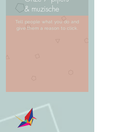
& muzische
toets
Tell people what you do and
give them a reason to click.