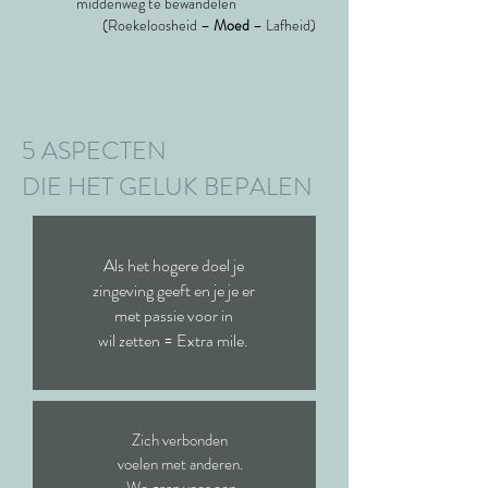
middenweg te bewandelen
(Roekeloosheid –
Moed
– Lafheid)
5 ASPECTEN
DIE HET GELUK BEPALEN
Als het hogere doel je
zingeving geeft en je je er
met passie voor in
wil zetten = Extra mile.
Zich verbonden
voelen met anderen.