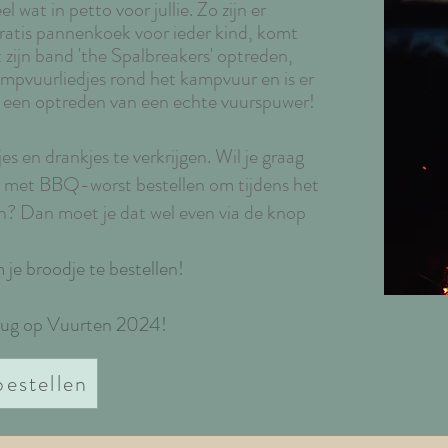
wat in petto voor jullie. Zo zijn er
ratis pannenkoek voor ieder kind, komt
zijn band 'the Spalbreakers' optreden,
mpvuurliedjes rond het kampvuur en is er
- een optreden van een echte vuurspuwer!
jes en drankjes t
e verkrijgen. Wil je graag
je met BBQ-worst bestellen om tijdens het
n? Dan moet je dat wel even via de knop
.
 je broodje te bestellen!
erug op Vuurten 2024!
bestellen