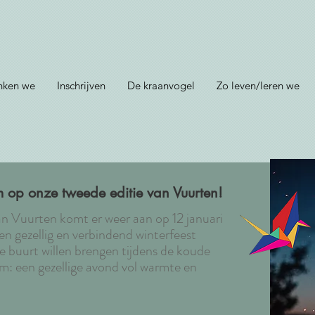
nken we
Inschrijven
De kraanvogel
Zo leven/leren we
 op onze tweede editie van Vuurten!
an Vuurten komt er weer aan op 12 januari
n gezellig en verbindend winterfeest
de buurt willen brengen tijdens de koude
m: een gezellige avond vol warmte en