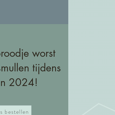
broodje worst
mullen tijdens
en 2024!
s bestellen