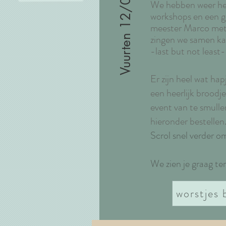
Vuurten 12/01/2024
We hebben weer heel 
workshops en een g
meester Marco met 
zingen we samen ka
-last but not least
Er zijn heel wat hap
een heerlijk brood
event van te smulle
hieronder bestellen
Scrol snel verder om
We zien je graag t
worstjes 