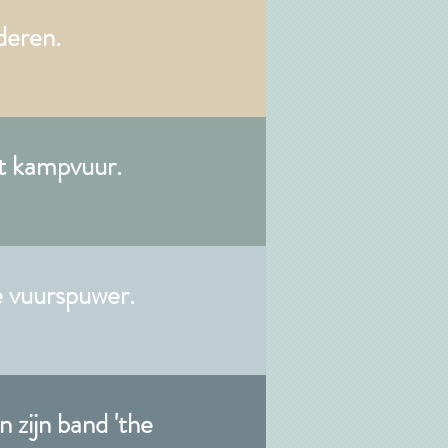
deren.
et kampvuur.
 vuurspuwer.
zijn band 'the