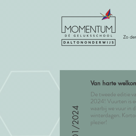
Zo de
Van harte welkom
De tweede editie v
2024! Vuurten is ee
waarbij we vuur in 
winterdagen. Korto
plezier!