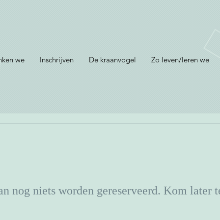
nken we
Inschrijven
De kraanvogel
Zo leven/leren we
an nog niets worden gereserveerd. Kom later t